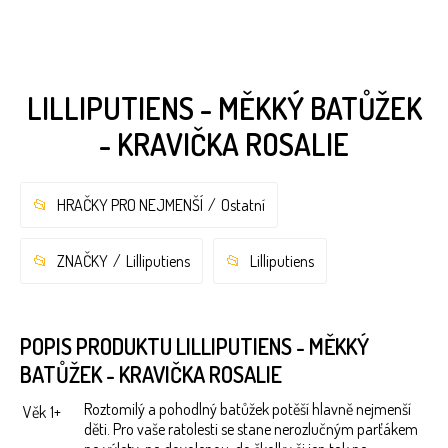
LILLIPUTIENS - MĚKKÝ BATŮŽEK
- KRAVIČKA ROSALIE
HRAČKY PRO NEJMENŠÍ
Ostatní
ZNAČKY
Lilliputiens
Lilliputiens
POPIS PRODUKTU LILLIPUTIENS - MĚKKÝ
BATŮŽEK - KRAVIČKA ROSALIE
Roztomilý a pohodlný batůžek potěší hlavně nejmenší
Věk
1+
děti. Pro vaše ratolesti se stane nerozlučným parťákem