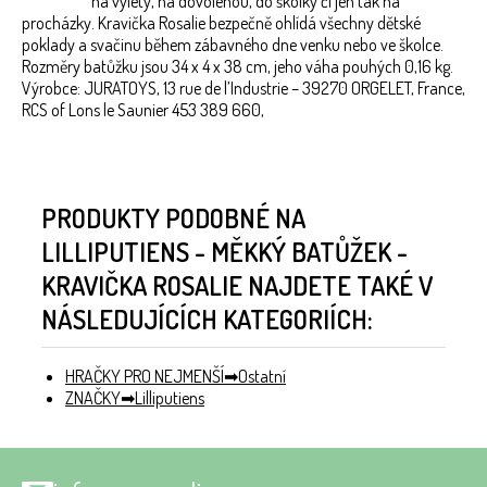
na výlety, na dovolenou, do školky či jen tak na
procházky. Kravička Rosalie bezpečně ohlídá všechny dětské
poklady a svačinu během zábavného dne venku nebo ve školce.
Rozměry batůžku jsou 34 x 4 x 38 cm, jeho váha pouhých 0,16 kg.
Výrobce: JURATOYS, 13 rue de l’Industrie – 39270 ORGELET, France,
RCS of Lons le Saunier 453 389 660,
PRODUKTY PODOBNÉ NA
LILLIPUTIENS - MĚKKÝ BATŮŽEK -
KRAVIČKA ROSALIE NAJDETE TAKÉ V
NÁSLEDUJÍCÍCH KATEGORIÍCH:
HRAČKY PRO NEJMENŠÍ
Ostatní
ZNAČKY
Lilliputiens