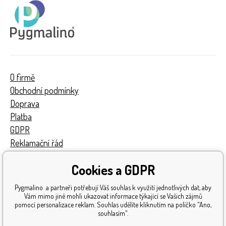
O firmě
Obchodní podmínky
Doprava
Platba
GDPR
Reklamační řád
Kontakty
Cookies a GDPR
Turnaj
Získaná ocenění
Pygmalino a partneři potřebují Váš souhlas k využití jednotlivých dat, aby
Katalog hraček
Vám mimo jiné mohli ukazovat informace týkající se Vašich zájmů
pomocí personalizace reklam. Souhlas udělíte kliknutím na políčko "Ano,
Mapa stránek
souhlasím".
Reklamace