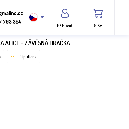
gmalino.cz
7 793 394
Přihlásit
0 Kč
ŠKA ALICE - ZÁVĚSNÁ HRAČKA
s
Lilliputiens