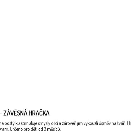
E - ZÁVĚSNÁ HRAČKA
a postýlku stimuluje smysly dětí a zároveň jim vykouzlí úsměv na tváři. Hr
ram. Určeno pro děti od 3 měsíců.