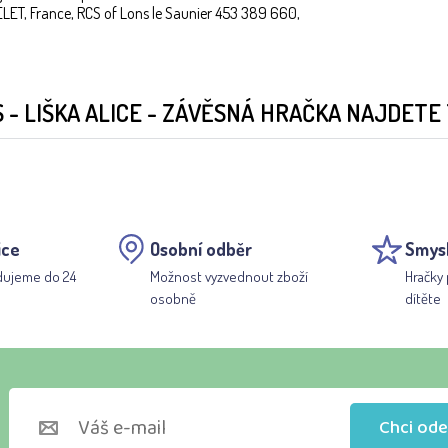
LET, France, RCS of Lons le Saunier 453 389 660,
- LIŠKA ALICE - ZÁVĚSNÁ HRAČKA NAJDETE 
ice
Osobní odběr
Smys
dujeme do 24
Možnost vyzvednout zboží
Hračky 
osobně
dítěte
Chci ode