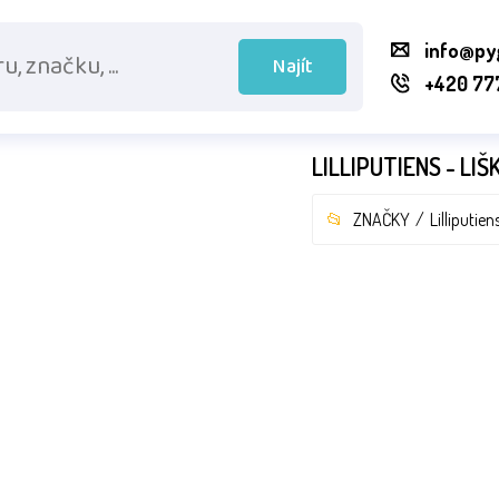
info@py
Najít
+420 77
LILLIPUTIENS - LI
ZNAČKY
Lilliputien