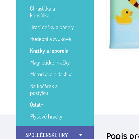
Chrastítka a
kousátka
Hrací dečky a panely
Hudební a zvukové
Knížky a leporela
Magnetické hračky
Motorika a didaktika
Na kočárek a
postýlku
Ostatní
Plyšové hračky
Popis p
SPOLEČENSKÉ HRY