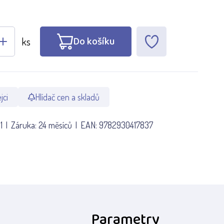
Do košíku
ks
jci
Hlídač cen a skladů
1
Záruka:
24 měsíců
EAN:
9782930417837
Parametry