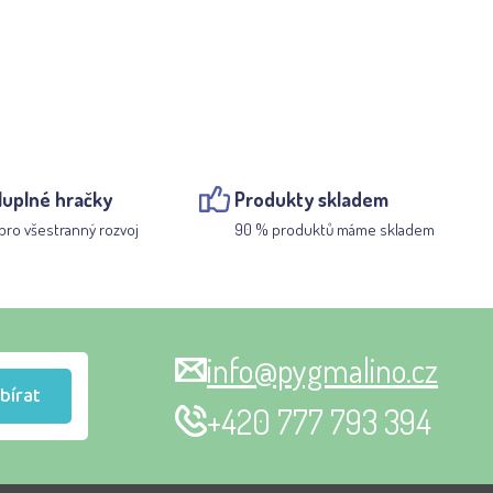
luplné hračky
Produkty skladem
pro všestranný rozvoj
90 % produktů máme skladem
info@pygmalino.cz
bírat
+420 777 793 394