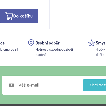
Do košíku
ice
Osobní odběr
Smys
dujeme do 24
Možnost vyzvednout zboží
Hračky 
osobně
dítěte
Chci ode