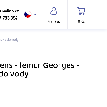
gmalino.cz
7 793 394
Přihlásit
0 Kč
knížka do vody
tiens - lemur Georges -
 do vody