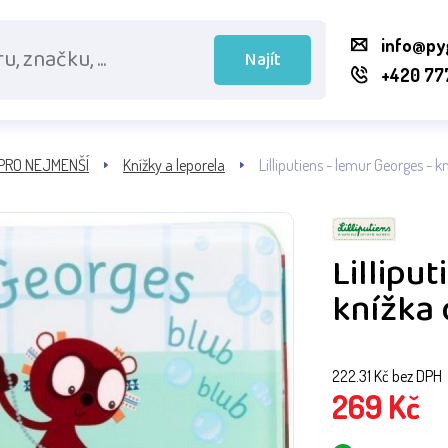
info@py
Najít
+420 77
PRO NEJMENŠÍ
Knížky a leporela
Lilliputiens - lemur Georges - 
Lillipu
knížka
222.31
Kč bez DPH
269
Kč