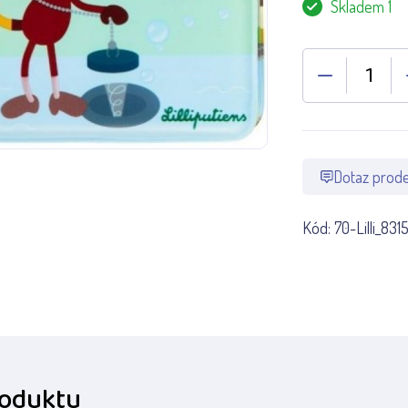
Skladem 1
Dotaz prode
Kód:
70-Lilli_8315
roduktu