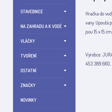
STAVEBNICE
Hračka do vody
vany. Upoutá p
NA ZAHRADU A K VODĚ
jsou 15 x 15 cm
VLÁČKY
Výrobce: JURA
TVOŘENÍ
453 389 660,
OSTATNÍ
ZNAČKY
NOVINKY