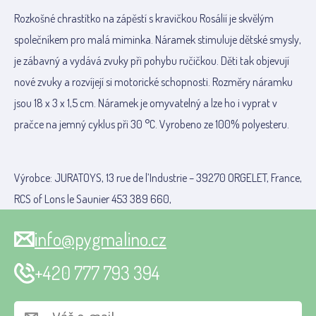
Rozkošné chrastítko na zápěstí s kravičkou Rosálií je skvělým
společníkem pro malá miminka. Náramek stimuluje dětské smysly,
je zábavný a vydává zvuky při pohybu ručičkou. Děti tak objevují
nové zvuky a rozvíjejí si motorické schopnosti. Rozměry náramku
jsou 18 x 3 x 1,5 cm. Náramek je omyvatelný a lze ho i vyprat v
pračce na jemný cyklus při 30 °C. Vyrobeno ze 100% polyesteru.
Výrobce: JURATOYS, 13 rue de l’Industrie – 39270 ORGELET, France,
RCS of Lons le Saunier 453 389 660,
info@pygmalino.cz
+420 777 793 394