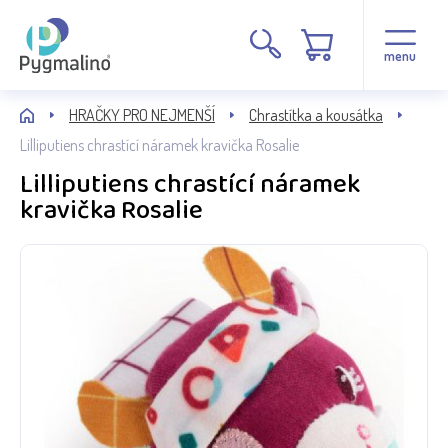
menu
HRAČKY PRO NEJMENŠÍ
Chrastítka a kousátka
Lilliputiens chrastící náramek kravička Rosalie
Lilliputiens chrastící náramek
kravička Rosalie