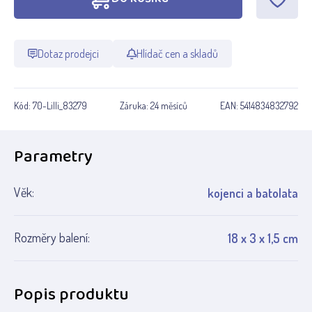
Dotaz prodejci
Hlídač cen a skladů
Kód:
70-Lilli_83279
Záruka:
24 měsíců
EAN:
5414834832792
Parametry
Věk:
kojenci a batolata
Rozměry balení:
18 x 3 x 1,5 cm
Popis produktu