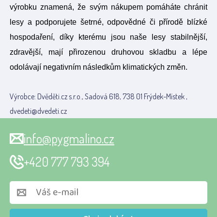
výrobku znamená, že svým nákupem pomáháte chránit
lesy a podporujete šetrné, odpovědné či přírodě blízké
hospodaření, díky kterému jsou naše lesy stabilnější,
zdravější, mají přirozenou druhovou skladbu a lépe
odolávají negativním následkům klimatických změn.
Výrobce: Dvěděti.cz s.r.o., Sadová 618, 738 01 Frýdek-Místek ,
dvedeti@dvedeti.cz
info@pygmalino.cz
+420 777 793 394