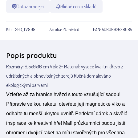
Dotaz prodejci
Hlídač cen a skladů
Kód:
i293_TV808
Záruka:
24 měsíců
EAN:
5060692638085
Popis produktu
Rozměry: 9,5x9x16 cm Věk: 2+ Materiál: vysoce kvalitní dřevo z
udržitelných a obnovitelných zdrojů Ručně domalováno
ekologickými barvami
Vzleťte až za hranice hvězd s touto vzrušující sadou!
Připravte velkou raketu, otevřete její magnetické víko a
odhalte tu menší ukrytou uvnitř. Perfektní dárek a skvělá
inspirace ke kreativní hře! Malí průzkumníci budou jistě
ohromeni dvojicí raket na míru stvořených pro všechna