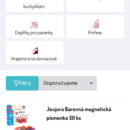
kuchyňkám
15+
2+
4+
Doplňky pro panenky
Profese
Hrajeme si na domácnost
Filtry
Jeujura Barevná magnetická
písmenka 50 ks