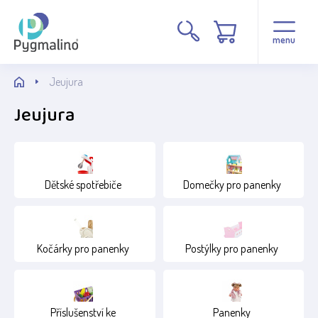
Cena
menu
Jeujura
Jeujura
Stav
Dětské spotřebiče
Domečky pro panenky
Běžné zboží
Věk
Kočárky pro panenky
Postýlky pro panenky
1+
12+
Příslušenství ke
Panenky