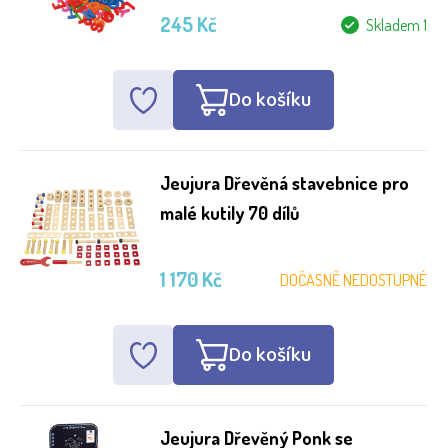
245 Kč
Skladem 1
Do košíku
Jeujura Dřevěná stavebnice pro
malé kutily 70 dílů
1 170 Kč
DOČASNĚ NEDOSTUPNÉ
Do košíku
Jeujura Dřevěný Ponk se