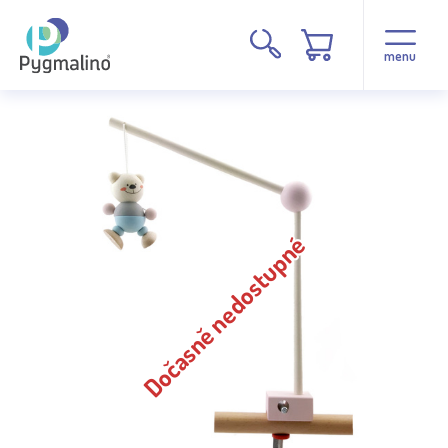
menu
Dočasně nedostupné