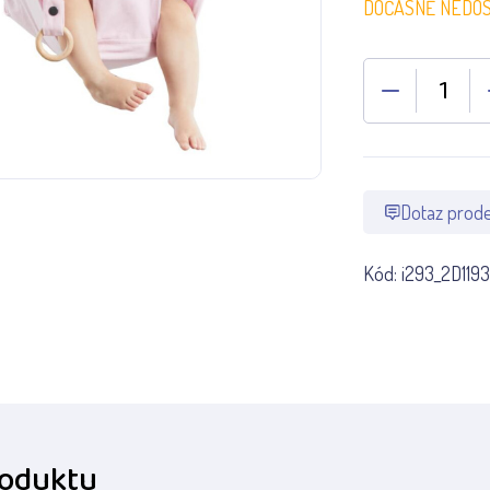
DOČASNĚ NEDO
Dotaz prode
Kód:
i293_2D119
roduktu