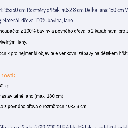
í: 35x50 cm Rozměry příček: 40x2,8 cm Délka lana: 180 cm 
 Materiál: dřevo, 100% bavlna, lano
í houpačka z 100% bavlny a pevného dřeva, s 2 karabinami pro 
itelnými lany.
cník pro nejmenší objevitele
venkovní zábavy na dětském hřišti
nosti:
50 kg
nastavitelné lano (max. 180 cm)
ce z pevného dřeva o rozměrech 40x2,8 cm
ti.cz s.r.o., Sadová 618, 738 01 Frýdek-Místek , dvedeti@dvedeti