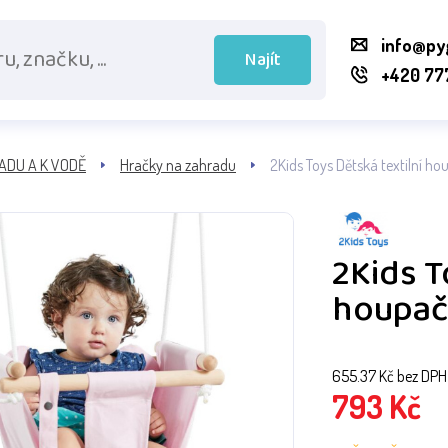
info@py
Najít
+420 77
ADU A K VODĚ
Hračky na zahradu
2Kids Toys Dětská textilní 
2Kids T
houpač
655.37
Kč bez DPH
793
Kč