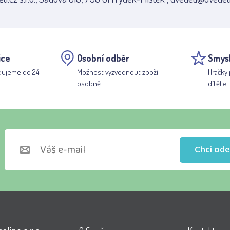
ice
Osobní odběr
Smys
dujeme do 24
Možnost vyzvednout zboží
Hračky 
osobně
dítěte
Chci ode