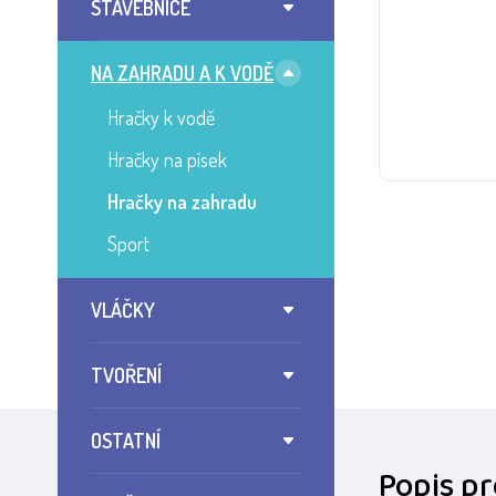
STAVEBNICE
NA ZAHRADU A K VODĚ
Hračky k vodě
Hračky na písek
Hračky na zahradu
Sport
VLÁČKY
TVOŘENÍ
OSTATNÍ
Popis p