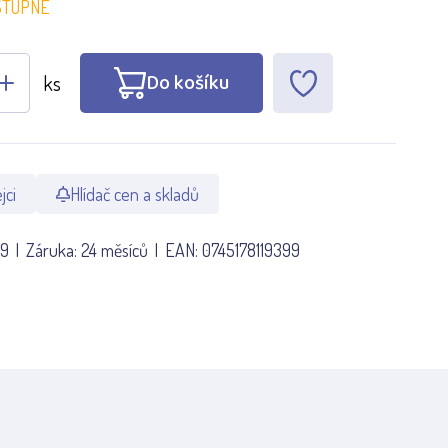
STUPNÉ
Do košíku
ks
jci
Hlídač cen a skladů
39
Záruka:
24 měsíců
EAN:
0745178119399