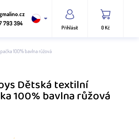
gmalino.cz
7 793 394
Přihlásit
0 Kč
houpačka 100% bavlna růžová
oys Dětská textilní
ka 100% bavlna růžová