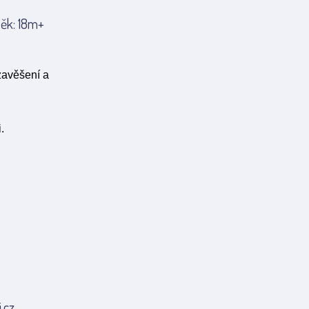
Věk: 18m+
zavěšení a
.
.cz