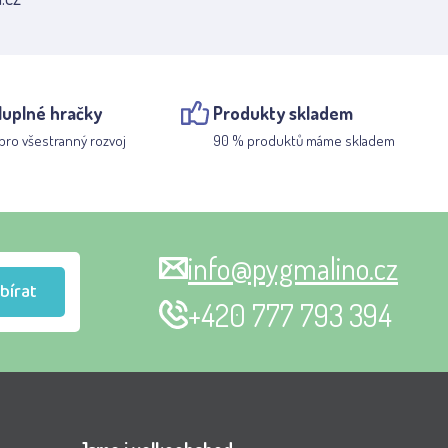
luplné hračky
Produkty skladem
pro všestranný rozvoj
90 % produktů máme skladem
info@pygmalino.cz
bírat
+420 777 793 394