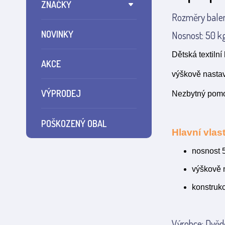
ZNAČKY
Rozměry balen
NOVINKY
Nosnost: 50 kg
Dětská textiln
AKCE
výškově nastav
VÝPRODEJ
Nezbytný pomo
POŠKOZENÝ OBAL
Hlavní vlast
nosnost 
výškově 
konstruk
Výrobce: Dvědě