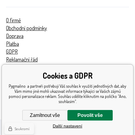
O firmě
Obchodní podmínky
Doprava
Platba
GDPR
Reklamační řád
Kontakty
Cookies a GDPR
Turnaj
Získaná ocenění
Pygmalino a partneři potřebují Váš souhlas k využití jednotlivých dat, aby
Katalog hraček
Vám mimo jiné mohli ukazovat informace týkající se Vašich zájmů
pomocí personalizace reklam. Souhlas udělíte kliknutím na políčko "Ano,
Mapa stránek
souhlasím".
Reklamace
Zamítnout vše
Povolit vše
Další nastavení
Soukromí
Tvorba a pronájem eshopů
BINARGON.cz