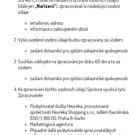
95/46/ES (obecné nařízení o ochraně osobních údajů)
(dále jen
„Nařízení“
), zpracovával/a následující osobní
údaje:
emailovou adresu
informace o zakoupeném zboží
Výše uvedené osobní údaje budou zpracovány za účelem:
zaslání dotazníků pro zjištění zákaznické spokojenosti
Souhlas udělujete na zpracování po dobu 60 dní a to za
účelem:
zaslání dotazníků pro zjištění zákaznické spokojenosti
Ke zpracování těchto osobních údajů Správce využívá tyto
Zpracovatele:
Poskytovatel služby Heureka, provozované
společností Heureka Shopping s.r.o., sídlem Karolinská
650/1, 186 00, Praha 8-Karlín
Marketingová agentura
Případně další poskytovatelé zpracovatelských