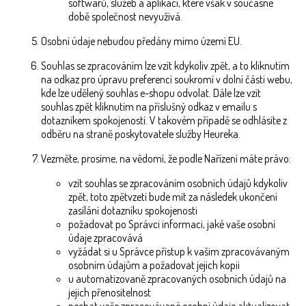
softwarů, služeb a aplikací, které však v současné
době společnost nevyužívá.
Osobní údaje nebudou předány mimo území EU.
Souhlas se zpracováním lze vzít kdykoliv zpět, a to kliknutím
na odkaz pro úpravu preferencí soukromí v dolní části webu,
kde lze udělený souhlas e-shopu odvolat. Dále lze vzít
souhlas zpět kliknutím na příslušný odkaz v emailu s
dotazníkem spokojenosti. V takovém případě se odhlásíte z
odběru na straně poskytovatele služby Heureka.
Vezměte, prosíme, na vědomí, že podle Nařízení máte právo:
vzít souhlas se zpracováním osobních údajů kdykoliv
zpět, toto zpětvzetí bude mít za následek ukončení
zasílání dotazníku spokojenosti
požadovat po Správci informaci, jaké vaše osobní
údaje zpracovává
vyžádat si u Správce přístup k vašim zpracovávaným
osobním údajům a požadovat jejich kopii
u automatizovaně zpracovaných osobních údajů na
jejich přenositelnost