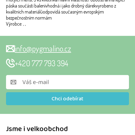
páska součástí balenívhodná i jako drobný dárekvyrobeno z
kvalitních materiálůodpovídá současným evropským
bezpečnostním normám
Výrobce: , ,
info@pygmalino.cz
+420 777 793 394
Chci odebírat
Jsme i velkoobchod