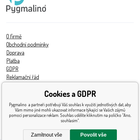
O firmě
Obchodní podmínky
Doprava
Platba
GDPR
Reklamační řád
Kontakty
Cookies a GDPR
Turnaj
Získaná ocenění
Pygmalino a partneři potřebují Váš souhlas k využití jednotlivých dat, aby
Katalog hraček
Vám mimo jiné mohli ukazovat informace týkající se Vašich zájmů
pomocí personalizace reklam. Souhlas udělíte kliknutím na políčko "Ano,
Mapa stránek
souhlasím".
Reklamace
Zamítnout vše
Povolit vše