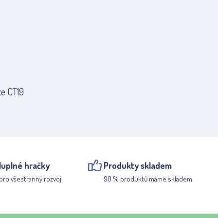
te CT19
luplné hračky
Produkty skladem
pro všestranný rozvoj
90 % produktů máme skladem