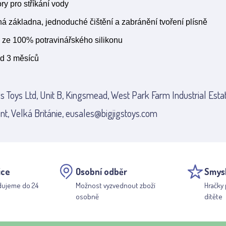
ry pro stříkání vody
ná základna, jednoduché čištění a zabránění tvoření plísně
 ze 100% potravinářského silikonu
d 3 měsíců
gs Toys Ltd, Unit B, Kingsmead, West Park Farm Industrial Esta
nt, Velká Británie, eusales@bigjigstoys.com
ice
Osobní odběr
Smys
dujeme do 24
Možnost vyzvednout zboží
Hračky 
osobně
dítěte