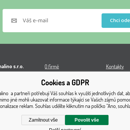
Chci ode
lino s.r.o.
O firmě
Kontakty
l VOP
Obchodní podmínky
Turnaj
Cookies a GDPR
á 1131
Doprava
Získaná oce
ino a partneři potřebují Váš souhlas k využití jednotlivých dat, 
1 Český Těšín
Platba
Katalog hra
mimo jiné mohli ukazovat informace týkající se Vašich zájmů pomoc
onalizace reklam. Souhlas udělíte kliknutím na políčko "Ano, souhla
GDPR
Mapa strán
Reklamační řád
Reklamace
Zamítnout vše
Povolit vše