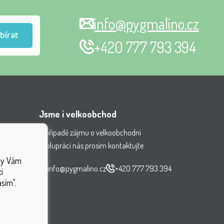
info@pygmalino.cz
bírat
+420 777 793 394
Jsme i velkoobchod
V případě zájmu o velkoobchodní
spolupráci nás prosím kontaktujte.
nění
aby Vám
ček
info@pygmalino.cz
+420 777 793 394
í
sím".
ek