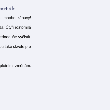
očet: 4 ks
lu mnoho zábavy!
a. Čtyři roztomilá
ednoduše vyčistit.
u také skvělé pro
eplotním změnám.