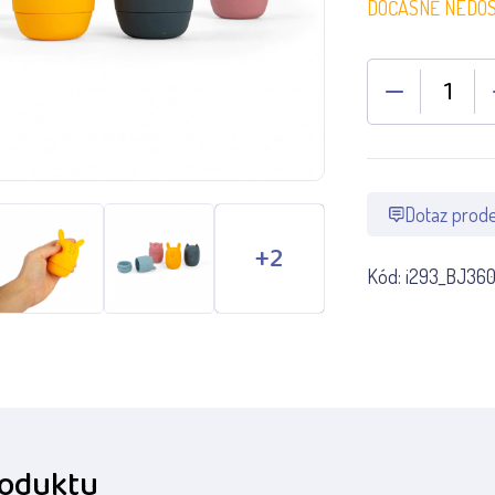
DOČASNĚ NEDO
Dotaz prode
Kód:
i293_BJ360
roduktu