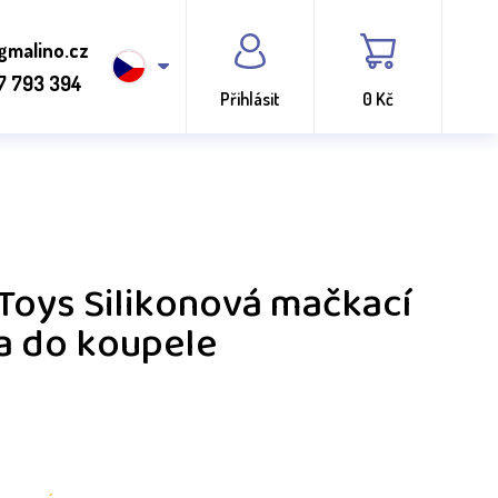
gmalino.cz
7 793 394
Přihlásit
0 Kč
 Toys Silikonová mačkací
a do koupele