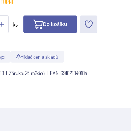
STUPNÉ
Do košíku
ks
jci
Hlídač cen a skladů
18
Záruka:
24 měsíců
EAN:
691621840184