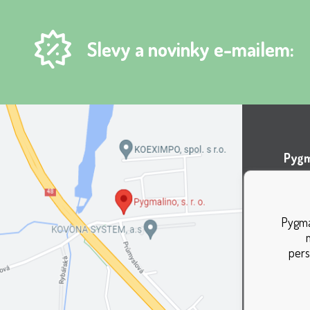
Slevy a novinky e-mailem:
Pygma
Areá
Lípov
Pygmal
737 0
pers