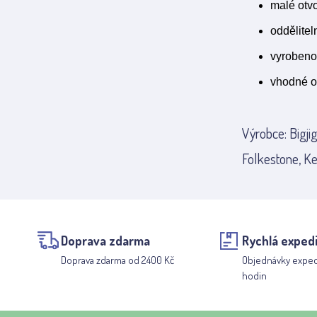
malé otvo
oddělitel
vyrobeno
vhodné o
Výrobce: Bigji
Folkestone, Ke
Doprava zdarma
Rychlá exped
Doprava zdarma od 2400 Kč
Objednávky expe
hodin