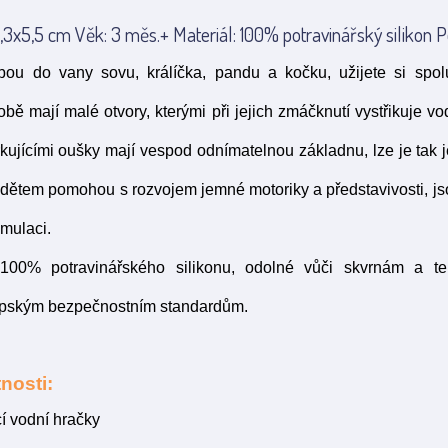
3x5,5 cm Věk: 3 měs.+ Materiál: 100% potravinářský silikon P
ou do vany sovu, králíčka, pandu a kočku, užijete si spo
bě mají malé otvory, kterými při jejich zmáčknutí vystřikuje vod
trkujícími oušky mají vespod odnímatelnou základnu, lze je tak j
ětem pomohou s rozvojem jemné motoriky a představivosti, jso
imulaci.
100% potravinářského silikonu, odolné vůči skvrnám a t
pským bezpečnostním standardům.
nosti:
í vodní hračky