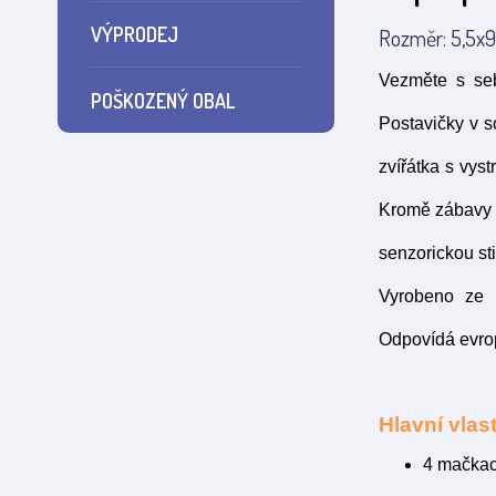
VÝPRODEJ
Rozměr: 5,5x9,
Vezměte s seb
POŠKOZENÝ OBAL
Postavičky v so
zvířátka s vys
Kromě zábavy d
senzorickou st
Vyrobeno ze 
Odpovídá evro
Hlavní vlast
4 mačkac