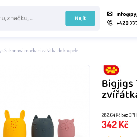
info@py
Najít
+420 77
oys Silikonová mačkací zvířátka do koupele
Bigjigs
zvířátk
282.64
Kč bez DPH
342
Kč