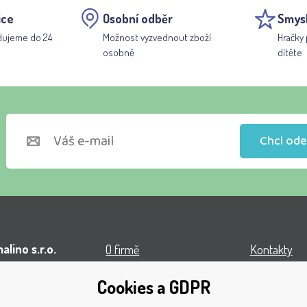
ice
Osobní odběr
Smys
dujeme do 24
Možnost vyzvednout zboží
Hračky 
osobně
dítěte
Chci ode
lino s.r.o.
O firmě
Kontakty
l VOP
Obchodní podmínky
Turnaj
Cookies a GDPR
á 1131
Doprava
Získaná oce