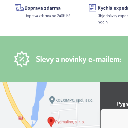
Doprava zdarma
Rychlá exped
Doprava zdarma od 2400 Kč
Objednávky expe
hodin
Slevy a novinky e-mailem:
Pygma
Areá
Lípov