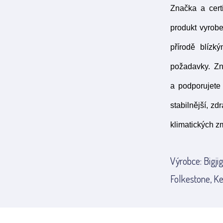
Značka a cert
produkt vyrob
přírodě blízk
požadavky. Z
a podporujete 
stabilnější, z
klimatických z
Výrobce: Bigji
Folkestone, Ke