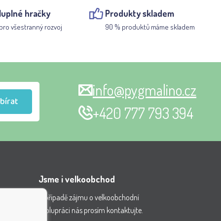
luplné hračky
Produkty skladem
pro všestranný rozvoj
90 % produktů máme skladem
info@pygmalino.cz
bírat
+420 777 793 394
Jsme i velkoobchod
V případě zájmu o velkoobchodní
spolupráci nás prosím kontaktujte.
nění