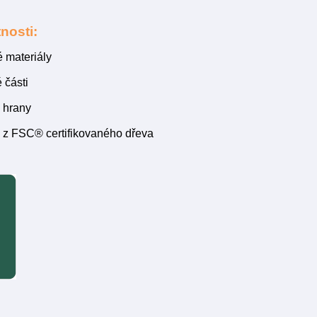
nosti:
é materiály
 části
 hrany
 z FSC® certifikovaného dřeva