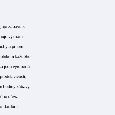
ojuje zábavu s
vihuje význam
uchý a přitom
 doplňkem každého
ka jsou vyrobená
představivosti,
em hodiny zábavy.
ného dřeva.
tandardům.