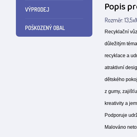
Popis p
VÝPRODEJ
Rozměr: 13,5x1
POŠKOZENÝ OBAL
Recyklační vůz
důležitým téma
recyklace a ud
atraktivní des
dětského pokoj
z gumy, zajišťu
kreativity a j
Podporuje udrž
Malováno neto