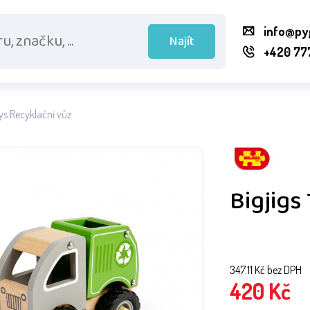
info@py
Najít
+420 77
oys Recyklační vůz
Bigjigs
347.11
Kč bez DPH
420
Kč