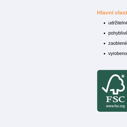
Hlavní vlast
udržiteln
pohyblivé
zaoblené
vyrobeno