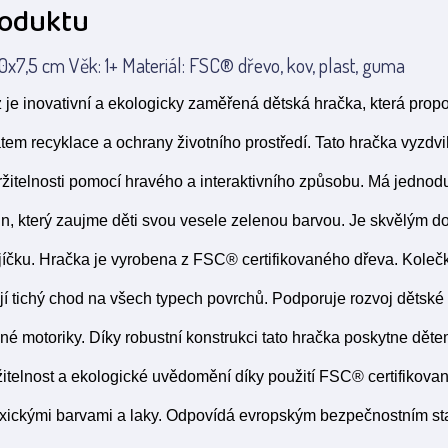
roduktu
0x7,5 cm Věk: 1+ Materiál: FSC® dřevo, kov, plast, guma
 je inovativní a ekologicky zaměřená dětská hračka, která prop
tem recyklace a ochrany životního prostředí. Tato hračka vyzd
ržitelnosti pomocí hravého a interaktivního způsobu. Má jednod
ign, který zaujme děti svou vesele zelenou barvou. Je skvělým
íčku. Hračka je vyrobena z FSC® certifikovaného dřeva. Koleč
jí tichý chod na všech typech povrchů. Podporuje rozvoj dětské 
emné motoriky. Díky robustní konstrukci tato hračka poskytne dět
itelnost a ekologické uvědomění díky použití FSC® certifikova
xickými barvami a laky. Odpovídá evropským bezpečnostním s