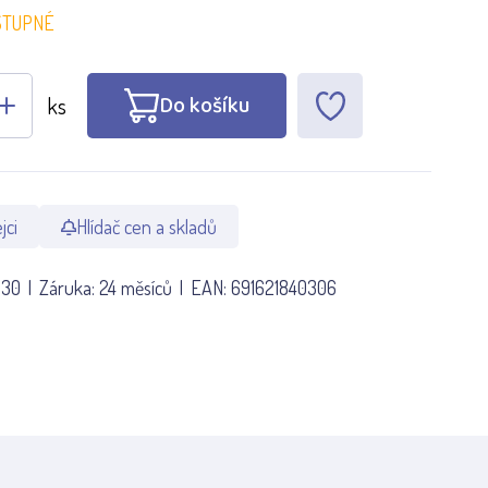
STUPNÉ
Do košíku
ks
jci
Hlídač cen a skladů
030
Záruka:
24 měsíců
EAN:
691621840306