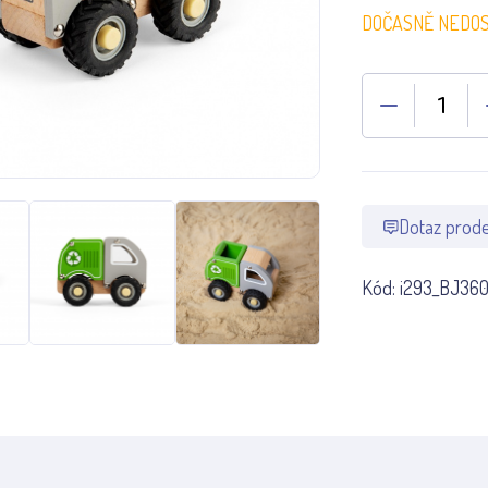
DOČASNĚ NEDO
Dotaz prode
Kód:
i293_BJ36