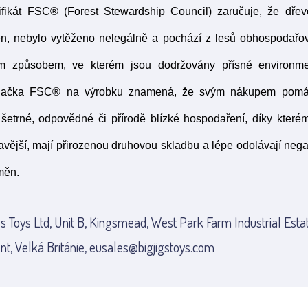
ifikát FSC® (Forest Stewardship Council) zaručuje, že dřev
en, nebylo vytěženo nelegálně a pochází z lesů obhospodařo
ým způsobem, ve kterém jsou dodržovány přísné environmen
načka FSC® na výrobku znamená, že svým nákupem pomáhá
šetrné, odpovědné či přírodě blízké hospodaření, díky které
dravější, mají přirozenou druhovou skladbu a lépe odolávají ne
měn.
gs Toys Ltd, Unit B, Kingsmead, West Park Farm Industrial Esta
nt, Velká Británie, eusales@bigjigstoys.com