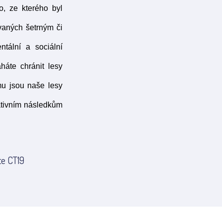
o, ze kterého byl
vaných šetrným či
tální a sociální
te chránit lesy
mu jsou naše lesy
gativním následkům
te CT19