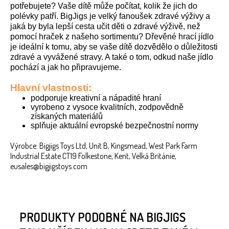
potřebujete? Vaše dítě může počítat, kolik že jich do
polévky patří. BigJigs je velký fanoušek zdravé výživy a
jaká by byla lepší cesta učit děti o zdravé výživě, než
pomocí hraček z našeho sortimentu? Dřevěné hrací jídlo
je ideální k tomu, aby se vaše dítě dozvědělo o důležitosti
zdravé a vyvážené stravy. A také o tom, odkud naše jídlo
pochází a jak ho připravujeme.
Hlavní vlastnosti:
podporuje kreativní a nápadité hraní
vyrobeno z vysoce kvalitních, zodpovědně
získaných materiálů
splňuje aktuální evropské bezpečnostní normy
Výrobce: Bigjigs Toys Ltd, Unit B, Kingsmead, West Park Farm
Industrial Estate CT19 Folkestone, Kent, Velká Británie,
eusales@bigjigstoys.com
PRODUKTY PODOBNÉ NA BIGJIGS