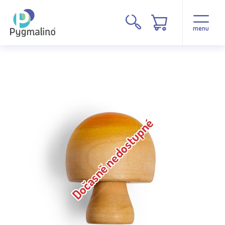
menu
Dočasně nedostupné