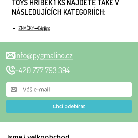
TOYS HŘÍBEK 1 KS NAJDETE TAKÉ V
NÁSLEDUJÍCÍCH KATEGORIÍCH:
ZNAČKY
Bigjigs
info@pygmalino.cz
+420 777 793 394
Chci odebírat
Jsme i velkoobchod