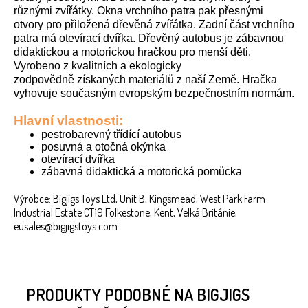
různými zvířátky. Okna vrchního patra pak přesnými
otvory pro přiložená dřevěná zvířátka. Zadní část vrchního
patra má otevírací dvířka. Dřevěný autobus je zábavnou
didaktickou a motorickou hračkou pro menší děti.
Vyrobeno z kvalitních a ekologicky
zodpovědně získaných materiálů z naší Země. Hračka
vyhovuje současným evropským bezpečnostním normám.
Hlavní vlastnosti:
pestrobarevný třídící autobus
posuvná a otočná okýnka
otevírací dvířka
zábavná didaktická a motorická pomůcka
Výrobce: Bigjigs Toys Ltd, Unit B, Kingsmead, West Park Farm
Industrial Estate CT19 Folkestone, Kent, Velká Británie,
eusales@bigjigstoys.com
PRODUKTY PODOBNÉ NA BIGJIGS