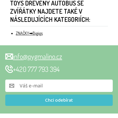
TOYS DŘEVĚNÝ AUTOBUS SE
ZVÍŘÁTKY NAJDETE TAKÉ V
NÁSLEDUJÍCÍCH KATEGORIÍCH:
ZNAČKY
Bigjigs
info@pygmalino.cz
+420 777 793 394
Chci odebírat