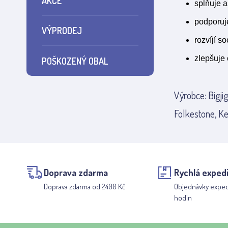
AKCE
splňuje 
podporuje
VÝPRODEJ
rozvíjí s
zlepšuje 
POŠKOZENÝ OBAL
Výrobce: Bigji
Folkestone, Ke
Doprava zdarma
Rychlá exped
Doprava zdarma od 2400 Kč
Objednávky expe
hodin