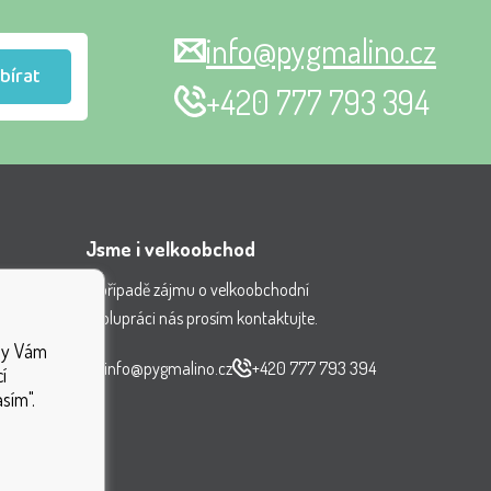
info@pygmalino.cz
bírat
+420 777 793 394
Jsme i velkoobchod
V případě zájmu o velkoobchodní
spolupráci nás prosím kontaktujte.
nění
aby Vám
ček
info@pygmalino.cz
+420 777 793 394
í
sím".
ek