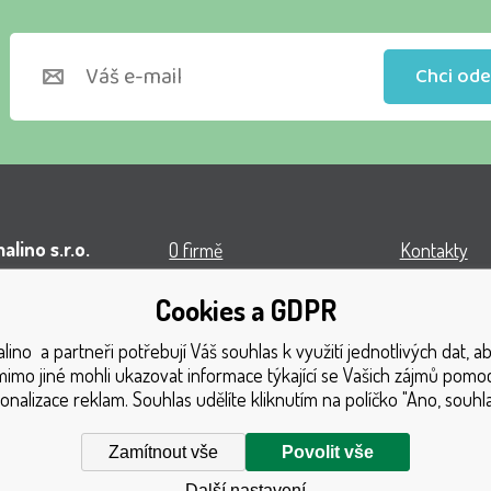
Chci ode
lino s.r.o.
O firmě
Kontakty
l VOP
Obchodní podmínky
Turnaj
Cookies a GDPR
á 1131
Doprava
Získaná oce
ino a partneři potřebují Váš souhlas k využití jednotlivých dat, 
1 Český Těšín
Platba
Katalog hra
mimo jiné mohli ukazovat informace týkající se Vašich zájmů pomoc
onalizace reklam. Souhlas udělíte kliknutím na políčko "Ano, souhla
GDPR
Mapa strán
Reklamační řád
Reklamace
Zamítnout vše
Povolit vše
Další nastavení