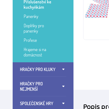
Příslušenství ke
kuchyňkám
Panenky
Doplňky pro
panenky
Profese
Hrajeme si na
domácnost
HRAČKY PRO KLUKY
HRAČKY PRO
NEJMENŠÍ
SPOLEČENSKÉ HRY
Popis p