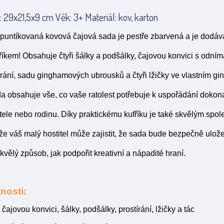
 29x21,5x9 cm Věk: 3+ Materiál: kov, karton
puntíkovaná kovová čajová sada je pestře zbarvená a je dodáv
íkem! Obsahuje čtyři šálky a podšálky, čajovou konvici s odní
tírání, sadu ginghamových ubrousků a čtyři lžičky ve vlastním 
da obsahuje vše, co vaše ratolest potřebuje k uspořádání doko
átele nebo rodinu. Díky praktickému kufříku je také skvělým spo
že váš malý hostitel může zajistit, že sada bude bezpečně ulože
kvělý způsob, jak podpořit kreativní a nápadité hraní.
nosti:
čajovou konvici, šálky, podšálky, prostírání, lžičky a tác