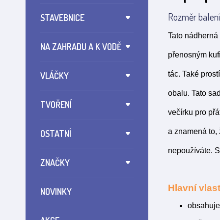
Rozměr balení:
STAVEBNICE
Tato nádherná 
NA ZAHRADU A K VODĚ
přenosným kufř
tác. Také pros
VLÁČKY
obalu. Tato sa
TVOŘENÍ
večírku pro př
a znamená to, 
OSTATNÍ
nepoužíváte. S
ZNAČKY
Hlavní vlast
NOVINKY
obsahuje 