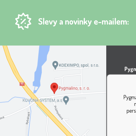
Slevy a novinky e-mailem:
Pygma
Areá
Lípov
Pygmal
737 0
pers