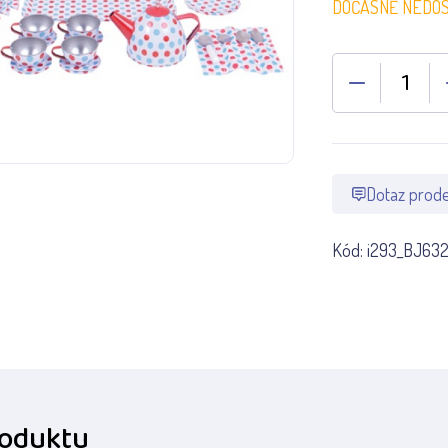
DOČASNĚ NEDO
Dotaz prode
Kód:
i293_BJ63
roduktu