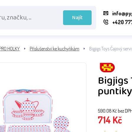
info@py
Najít
+420 77
PRO HOLKY
Příslušenství ke kuchyňkám
Bigjigs Toys Čajový servi
Bigjigs
puntiky
590.08
Kč bez DP
714
Kč