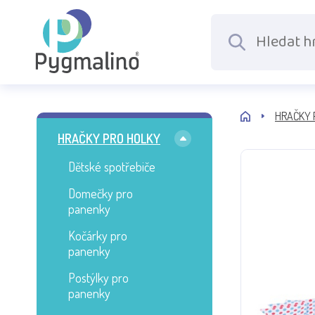
HRAČKY 
HRAČKY PRO HOLKY
Dětské spotřebiče
Domečky pro
panenky
Kočárky pro
panenky
Postýlky pro
panenky