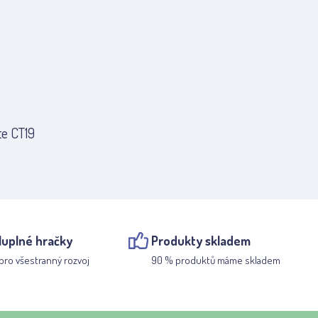
te CT19
luplné hračky
Produkty skladem
pro všestranný rozvoj
90 % produktů máme skladem