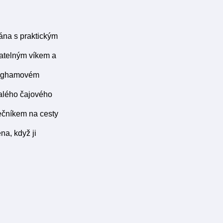
ána s praktickým
matelným víkem a
ginghamovém
nalého čajového
lečníkem na cesty
na, když ji