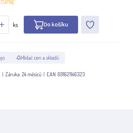
STUPNÉ
Do košíku
ks
jci
Hlídač cen a skladů
2
Záruka:
24 měsíců
EAN:
691621146323