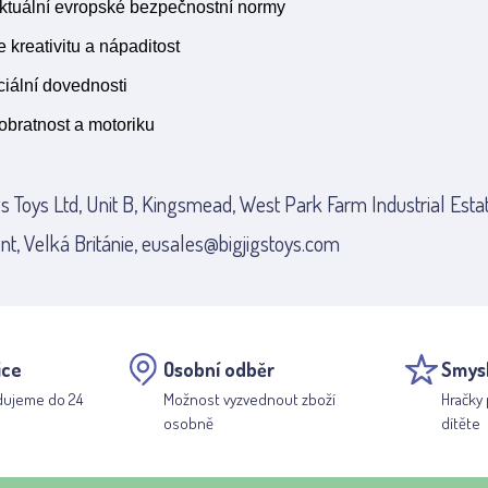
aktuální evropské bezpečnostní normy
 kreativitu a nápaditost
ociální dovednosti
obratnost a motoriku
gs Toys Ltd, Unit B, Kingsmead, West Park Farm Industrial Esta
nt, Velká Británie, eusales@bigjigstoys.com
ice
Osobní odběr
Smys
dujeme do 24
Možnost vyzvednout zboží
Hračky 
osobně
dítěte