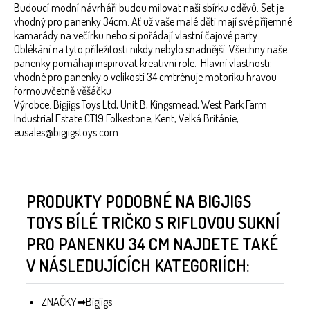
Budoucí modní návrháři budou milovat naši sbírku oděvů. Set je
vhodný pro panenky 34cm. Ať už vaše malé děti mají své příjemné
kamarády na večírku nebo si pořádají vlastní čajové party.
Oblékání na tyto příležitosti nikdy nebylo snadnější. Všechny naše
panenky pomáhají inspirovat kreativní role. Hlavní vlastnosti:
vhodné pro panenky o velikosti 34 cmtrénuje motoriku hravou
formouvčetně věšáčku
Výrobce: Bigjigs Toys Ltd, Unit B, Kingsmead, West Park Farm
Industrial Estate CT19 Folkestone, Kent, Velká Británie,
eusales@bigjigstoys.com
PRODUKTY PODOBNÉ NA BIGJIGS
TOYS BÍLÉ TRIČKO S RIFLOVOU SUKNÍ
PRO PANENKU 34 CM NAJDETE TAKÉ
V NÁSLEDUJÍCÍCH KATEGORIÍCH:
ZNAČKY
Bigjigs