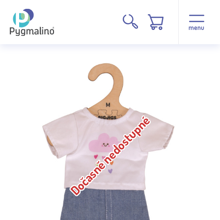
menu
Dočasně nedostupné