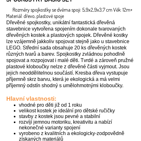
Rozměry spojkostky se dvěma spoji: 5,9x2,9x3,7 cm Věk: 12m+
Materiál: dřevo, plastové spoje
Dřevěné spojkostky, unikátní fantastická dřevěná
stavebnice vytvořena spojením dokonale tvarovaných
dřevěných kostek a plastových spojek. Dřevěné kostky
lze vzájemně jakkoliv spojovat stejně jako u stavebnice
LEGO. Střední sada obsahuje 20 ks dřevěných kostek
různých tvarů a barev. Spojkostky zvládnou pohodlně
spojovat a rozpojovat i malé děti. Tvrdé a zároveň pružné
plastové kloboučky nelze z dřevěné části vyjmout. Jsou
jejich neoddělitelnou součástí. Kresba dřeva vystupuje
příjemně skrz barvu, která je ekologická a má velmi
příjemný odstín shodný s umělohmotnými kloboučky.
Hlavní vlastnosti:
vhodné pro děti již od 1 roku
velikost kostek je ideální pro dětské ručičky
stavby z kostek jsou pevné a stabilní
rozvíjí jemnou motoriku, kreativitu a nabízí
nekonečné varianty spojení
vyrobeno z kvalitních a ekologicky-zodpovědně
získaných materiálů