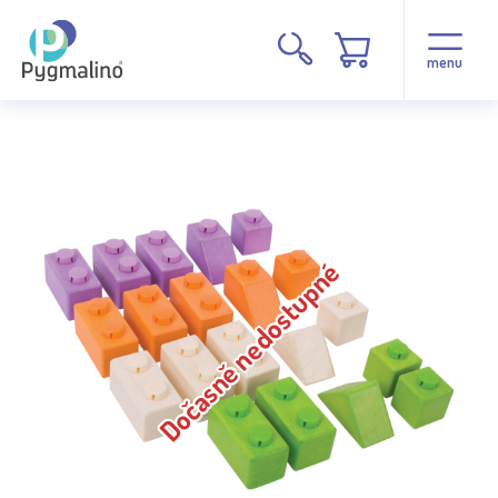
menu
Dočasně nedostupné