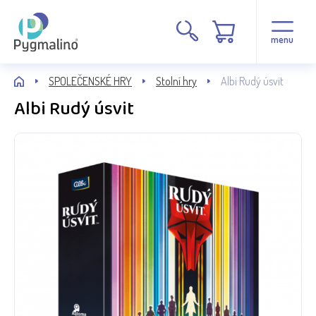
menu
SPOLEČENSKÉ HRY
Stolní hry
Albi Rudý úsvit
Albi Rudý úsvit