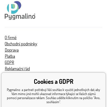
O firmě
Obchodní podmínky
Doprava
Platba
GDPR
Reklamační řád
Kontakty
Cookies a GDPR
Turnaj
Získaná ocenění
Pygmalino a partneři potřebují Váš souhlas k využití jednotlivých dat, aby
Katalog hraček
Vám mimo jiné mohli ukazovat informace týkající se Vašich zájmů
pomocí personalizace reklam. Souhlas udělíte kliknutím na políčko "Ano,
Mapa stránek
souhlasím".
Reklamace