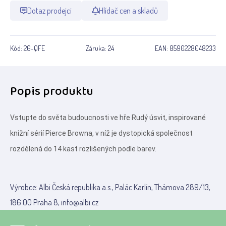
Dotaz prodejci
Hlídač cen a skladů
Kód:
26-QFE
Záruka:
24
EAN:
8590228048233
Popis produktu
Vstupte do světa budoucnosti ve hře Rudý úsvit, inspirované
knižní sérií Pierce Browna, v níž je dystopická společnost
rozdělená do 14 kast rozlišených podle barev.
Výrobce: Albi Česká republika a.s., Palác Karlín, Thámova 289/13,
186 00 Praha 8, info@albi.cz