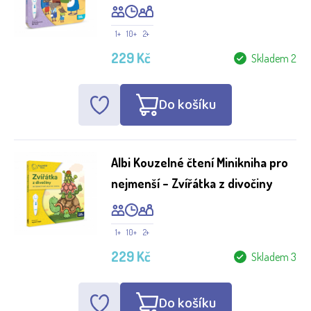
1+
10+
2+
229 Kč
Skladem 2
Do košíku
Albi Kouzelné čtení Minikniha pro
nejmenší – Zvířátka z divočiny
1+
10+
2+
229 Kč
Skladem 3
Do košíku