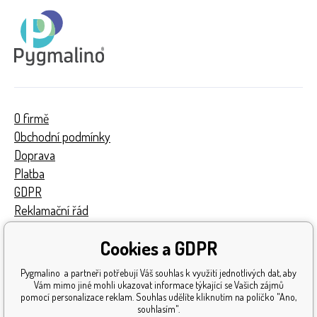
O firmě
Obchodní podmínky
Doprava
Platba
GDPR
Reklamační řád
Kontakty
Cookies a GDPR
Turnaj
Získaná ocenění
Pygmalino a partneři potřebují Váš souhlas k využití jednotlivých dat, aby
Katalog hraček
Vám mimo jiné mohli ukazovat informace týkající se Vašich zájmů
pomocí personalizace reklam. Souhlas udělíte kliknutím na políčko "Ano,
Mapa stránek
souhlasím".