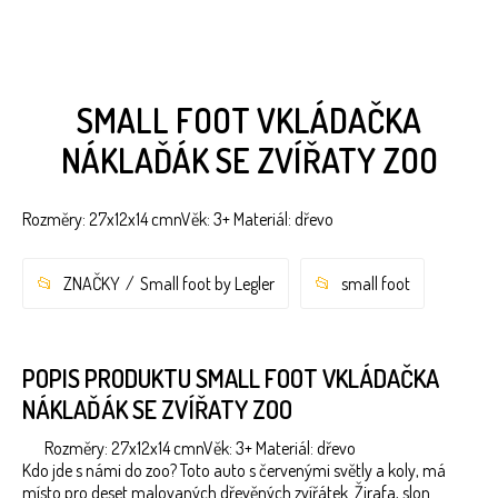
SMALL FOOT VKLÁDAČKA
NÁKLAĎÁK SE ZVÍŘATY ZOO
Rozměry: 27x12x14 cmnVěk: 3+ Materiál: dřevo
ZNAČKY
Small foot by Legler
small foot
POPIS PRODUKTU SMALL FOOT VKLÁDAČKA
NÁKLAĎÁK SE ZVÍŘATY ZOO
Rozměry: 27x12x14 cmnVěk: 3+ Materiál: dřevo
Kdo jde s námi do zoo? Toto auto s červenými světly a koly, má
místo pro deset malovaných dřevěných zvířátek. Žirafa, slon