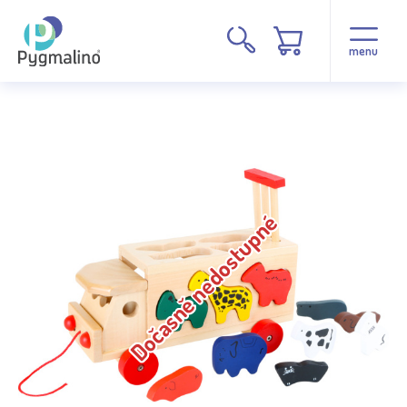
menu
Dočasně nedostupné