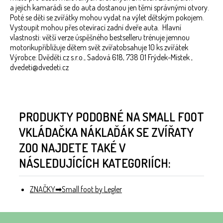
a jejich kamarádi se do auta dostanou jen těmi správnými otvory.
Poté se děti se zvířátky mohou vydat na výlet dětským pokojem.
Vystoupit mohou přes otevírací zadní dveře auta. Hlavní
vlastnosti: větší verze úspěšného bestselleru trénuje jemnou
motorikupřibližuje dětem svět zvířatobsahuje 10 ks zvířátek
Výrobce: Dvěděti.cz s.r.o., Sadová 618, 738 01 Frýdek-Místek ,
dvedeti@dvedeti.cz
PRODUKTY PODOBNÉ NA SMALL FOOT
VKLÁDAČKA NÁKLAĎÁK SE ZVÍŘATY
ZOO NAJDETE TAKÉ V
NÁSLEDUJÍCÍCH KATEGORIÍCH:
ZNAČKY
Small foot by Legler