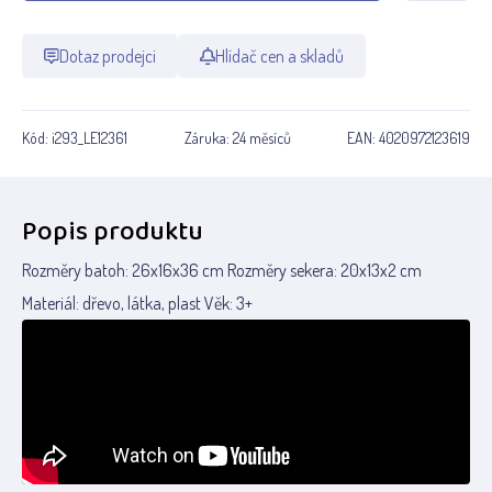
Dotaz prodejci
Hlídač cen a skladů
Kód:
i293_LE12361
Záruka:
24 měsíců
EAN:
4020972123619
Popis produktu
Rozměry batoh: 26x16x36 cm Rozměry sekera: 20x13x2 cm
Materiál: dřevo, látka, plast Věk: 3+