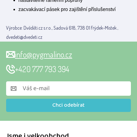
nastavitelné ramenní popruhy
zacvakávací pásek pro zajištění příslušenství
Výrobce: Dvěděti.cz s.r.o., Sadová 618, 738 01 Frýdek-Místek ,
dvedeti@dvedeti.cz
info@pygmalino.cz
+420 777 793 394
Chci odebírat
Jsme i velkoobchod