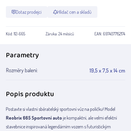
Dotaz prodejci
Hlídač cen a skladů
Kód:
112-665
Záruka:
24 měsíců
EAN:
6974077152174
Parametry
Rozměry balení:
19,5 x 7,5 x 14 cm
Popis produktu
Postavte si vlastní sběratelský sportovní vůz na poličku! Model
Reobrix 665 Sportovní auto
je kompaktní, ale velmi efektní
stavebnice inspirovaná legendárním vozem s futuristickým