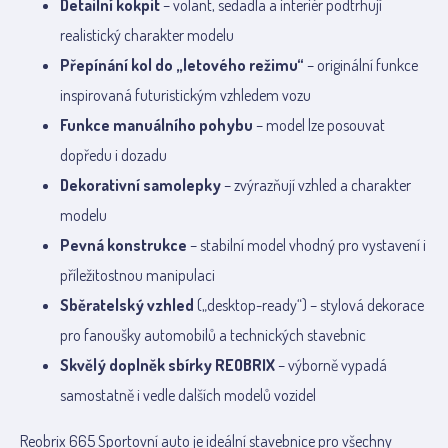
Detailní kokpit
– volant, sedadla a interiér podtrhují
realistický charakter modelu
Přepínání kol do „letového režimu“
– originální funkce
inspirovaná futuristickým vzhledem vozu
Funkce manuálního pohybu
– model lze posouvat
dopředu i dozadu
Dekorativní samolepky
– zvýrazňují vzhled a charakter
modelu
Pevná konstrukce
– stabilní model vhodný pro vystavení i
příležitostnou manipulaci
Sběratelský vzhled
(„desktop-ready“) – stylová dekorace
pro fanoušky automobilů a technických stavebnic
Skvělý doplněk sbírky REOBRIX
– výborně vypadá
samostatně i vedle dalších modelů vozidel
Reobrix 665 Sportovní auto je ideální stavebnice pro všechny