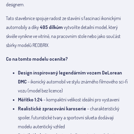
designem.
Tato stavebnice spojuje radost ze stavění s fascinací ikonickými
automobily a díky
405 dílkům
vytvoříte detailní model, který
skvěle vynikne ve vitríně, na pracovním stole nebo jako součást
sbírky modelů REOBRIX.
Co na tomto modelu oceníte?
Design inspirovaný legendárním vozem DeLorean
DMC
– ikonický automobil ve stylu známého filmového sci-fi
vozu (model bez licence)
Měřítko 1:24
– kompaktní velikost ideální pro vystavení
Realistické zpracování karoserie
– charakteristický
spoiler, futuristické tvary a sportovní silueta dodávají
modelu autentický vzhled