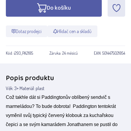
Do košíku
Dotaz prodejci
Hlídač cen a skladů
Kód:
i293_PA2185
Záruka:
24 měsíců
EAN:
5014475021854
Popis produktu
Věk: 3+ Materiál: plast
Což takhle dát si Paddingtonův oblíbený sendvič s
marmeládou? To bude dobrota! Paddington tentokrát
vyměnil svůj typický červený klobouk za kuchařskou
čepici a se svým kamarádem Jonathanem se pustil do