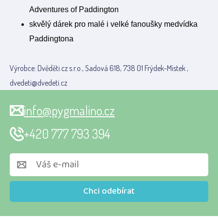
Adventures of Paddington
skvělý dárek pro malé i velké fanoušky medvídka
Paddingtona
Výrobce: Dvěděti.cz s.r.o., Sadová 618, 738 01 Frýdek-Místek ,
dvedeti@dvedeti.cz
info@pygmalino.cz
+420 777 793 394
Chci odebírat