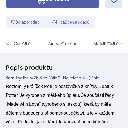
Dotaz prodejci
Hlídač cen a skladů
Kód:
i293_PO1540
Záruka:
24 měsíců
EAN:
5014475015402
Popis produktu
Rozměry: 15x15x26,6 cm Věk: 0+ Materiál: měkký úplet
Roztomilý králíček Petr je postavička z knížky Beatrix
Potter. Je vyroben z měkkého úpletu. Je součástí řady
„Made with Love“ (vyrobeno s láskou), která by měla
dětem v budoucnu připomenout dětství, a to v každém
věku. Perfektní jako dárek k narození nebo křtinám.