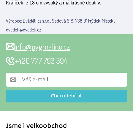
Králíček je 18 cm vysoký a má krásné deatily.
Výrobce: Dvěděti.cz s.r.o., Sadová 618, 738 01 Frýdek-Místek ,
dvedeti@dvedeti.cz
info@pygmalino.cz
+420 777 793 394
Chci odebírat
Jsme i velkoobchod