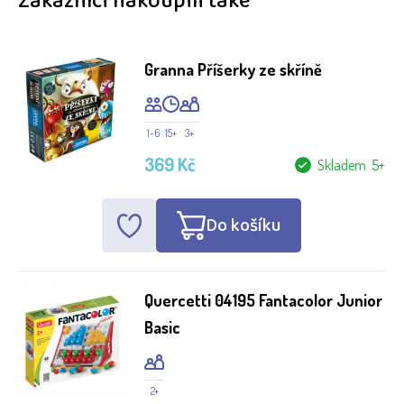
Zákazníci nakoupili také
Granna Příšerky ze skříně
1-6
15+
3+
369 Kč
Skladem 5+
Do košíku
Quercetti 04195 Fantacolor Junior
Basic
2+