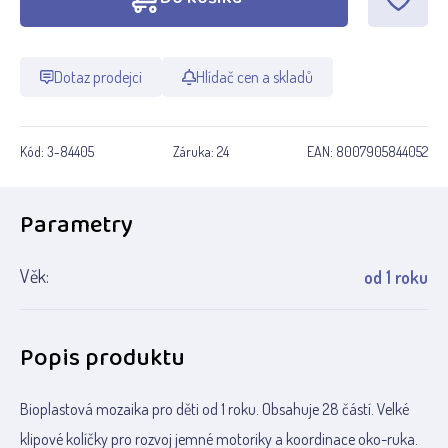
Dotaz prodejci
Hlídač cen a skladů
Kód:
3-84405
Záruka:
24
EAN:
8007905844052
Parametry
Věk:
od 1 roku
Popis produktu
Bioplastová mozaika pro děti od 1 roku. Obsahuje 28 částí. Velké
klipové kolíčky pro rozvoj jemné motoriky a koordinace oko-ruka.