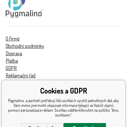
O firmě
Obchodní podmínky
Doprava
Platba
GDPR
Reklamační řád
Kontakty
Cookies a GDPR
Turnaj
Získaná ocenění
Pygmalino a partneři potřebují Váš souhlas k využití jednotlivých dat, aby
Katalog hraček
Vám mimo jiné mohli ukazovat informace týkající se Vašich zájmů
pomocí personalizace reklam. Souhlas udělíte kliknutím na políčko "Ano,
Mapa stránek
souhlasím".
Reklamace