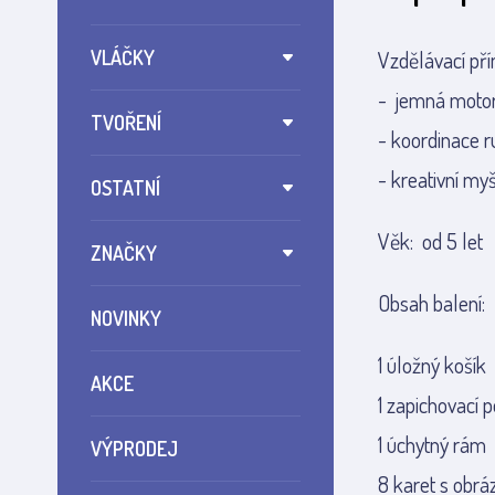
VLÁČKY
Vzdělávací pří
- jemná motor
TVOŘENÍ
- koordinace 
- kreativní myš
OSTATNÍ
Věk: od 5 let
ZNAČKY
Obsah balení:
NOVINKY
1 úložný košík
AKCE
1 zapichovací 
1 úchytný rám
VÝPRODEJ
8 karet s obr