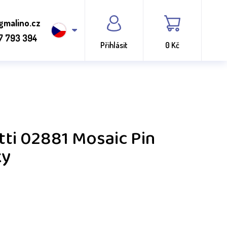
gmalino.cz
7 793 394
Přihlásit
0 Kč
ti 02881 Mosaic Pin
ky