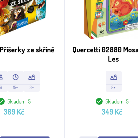
Příšerky ze skříně
Quercetti 02880 Mosa
Les
-6
15+
3+
5+
Skladem 5+
Skladem 5+
369 Kč
349 Kč