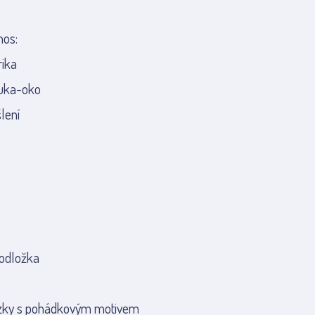
nos:
ika
ruka-oko
lení
podložka
ázky s pohádkovým motivem