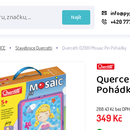
info@py
Najít
+420 77
ICE
Stavebnice Quercetti
Quercetti 02881 Mosaic Pin Pohádky
Quercet
Pohád
288.43
Kč bez DPH
349
Kč