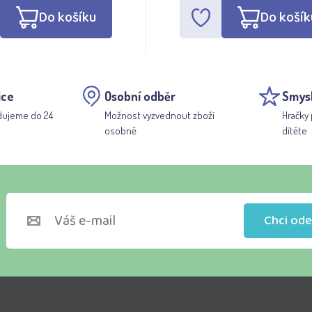
Do košíku
Do košík
ice
Osobní odběr
Smys
dujeme do 24
Možnost vyzvednout zboží
Hračky 
osobně
dítěte
Chci ode