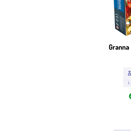
Granna 
1