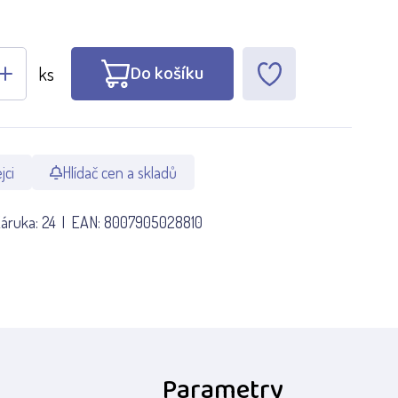
Do košíku
ks
jci
Hlídač cen a skladů
áruka:
24
EAN:
8007905028810
Parametry