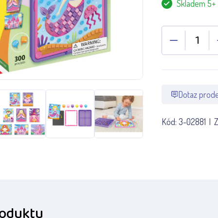
Skladem 5+
Dotaz prode
Kód:
3-02881
Z
roduktu