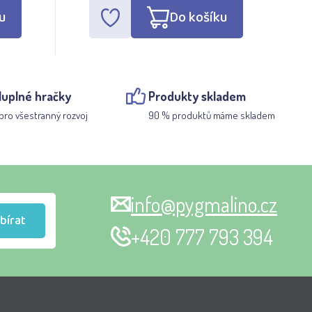
u
Do košíku
luplné hračky
Produkty skladem
pro všestranný rozvoj
90 % produktů máme skladem
info@pygmalino.cz
bírat
+420 777 793 394