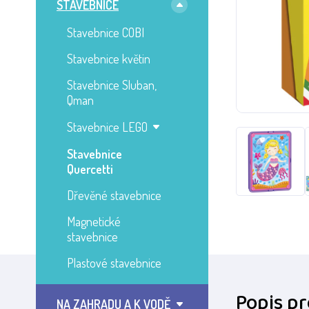
STAVEBNICE
Stavebnice COBI
Stavebnice květin
Stavebnice Sluban,
Qman
Stavebnice LEGO
Stavebnice
Quercetti
Dřevěné stavebnice
Magnetické
stavebnice
Plastové stavebnice
Popis p
NA ZAHRADU A K VODĚ