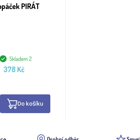
opáček PIRÁT
Skladem 2
378 Kč
Do košíku
ice
Osobní odběr
Smys