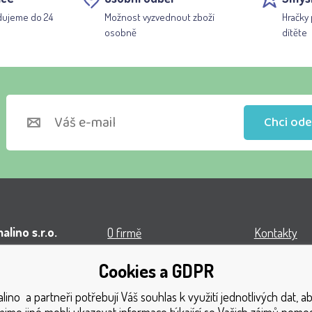
dujeme do 24
Možnost vyzvednout zboží
Hračky 
osobně
dítěte
Chci ode
lino s.r.o.
O firmě
Kontakty
l VOP
Obchodní podmínky
Turnaj
Cookies a GDPR
á 1131
Doprava
Získaná oce
ino a partneři potřebují Váš souhlas k využití jednotlivých dat, 
1 Český Těšín
Platba
Katalog hra