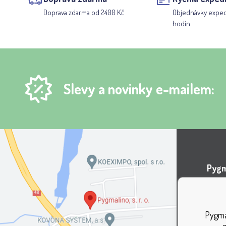
Doprava zdarma od 2400 Kč
Objednávky expe
hodin
Slevy a novinky e-mailem:
Pygma
Areá
Lípov
Pygmal
737 0