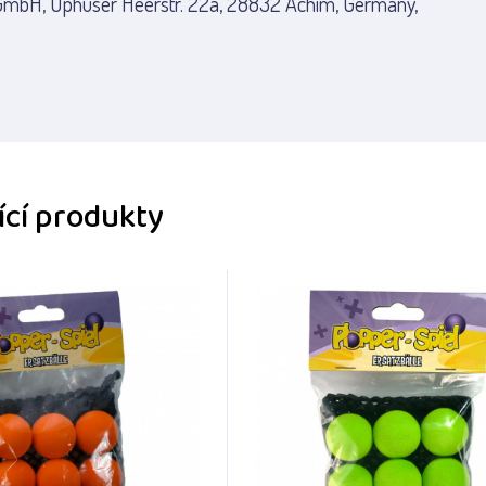
 GmbH, Uphuser Heerstr. 22a, 28832 Achim, Germany,
ící produkty