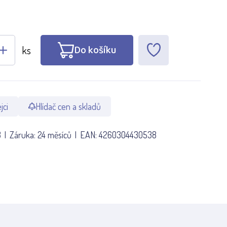
Do košíku
ks
jci
Hlídač cen a skladů
8
Záruka:
24 měsíců
EAN:
4260304430538