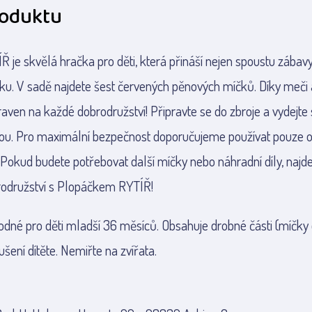
roduktu
 je skvělá hračka pro děti, která přináší nejen spoustu zábavy, 
u. V sadě najdete šest červených pěnových míčků. Díky meči a 
praven na každé dobrodružství! Připravte se do zbroje a vydejte
ou. Pro maximální bezpečnost doporučujeme používat pouze o
Pokud budete potřebovat další míčky nebo náhradní díly, najdete
brodružství s Plopáčkem RYTÍŘ!
odné pro děti mladší 36 měsíců. Obsahuje drobné části (míčky
šení dítěte. Nemiřte na zvířata.