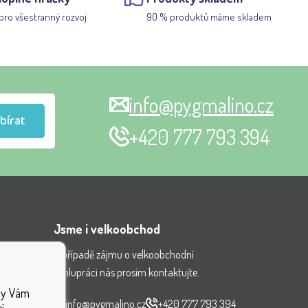
pro všestranný rozvoj
90 % produktů máme skladem
info@pygmalino.cz
bírat
+420 777 793 394
Jsme i velkoobchod
V případě zájmu o velkoobchodní
spolupráci nás prosím kontaktujte.
nění
aby Vám
ček
info@pygmalino.cz
+420 777 793 394