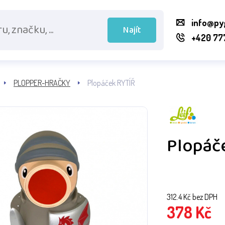
info@py
Najít
+420 77
PLOPPER-HRAČKY
Plopáček RYTÍŘ
Plopáč
312.4
Kč bez DPH
378
Kč