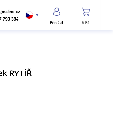
gmalino.cz
7 793 394
Přihlásit
0 Kč
ek RYTÍŘ