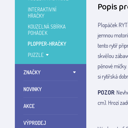
Popis p
INTERAKTIVNÍ
HRAČKY
Plopáček RYTÍŘ
KOUZELNÁ SBÍRKA
POHÁDEK
jemnou motorik
PLOPPER-HRAČKY
tento rytíř při
PUZZLE
skvělou zábav
pěnové míčky. 
ZNAČKY
si rytířská do
NOVINKY
POZOR
: Nevh
cm). Hrozí zadu
AKCE
VÝPRODEJ