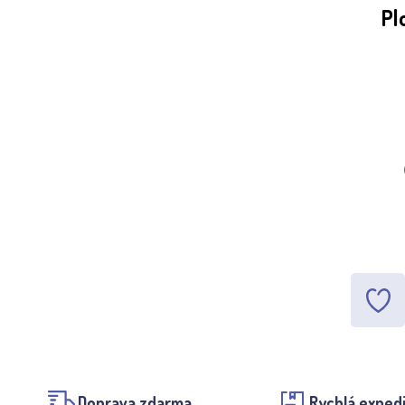
Pl
Doprava zdarma
Rychlá exped