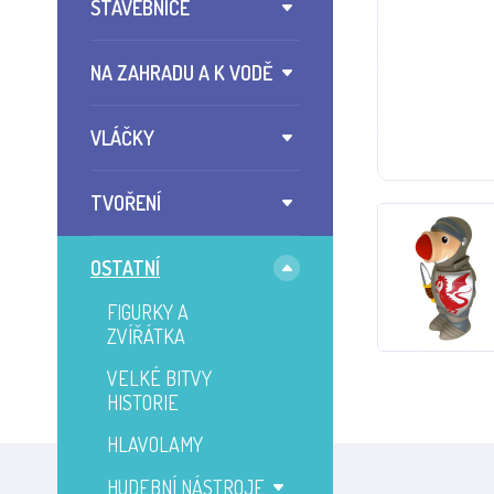
STAVEBNICE
NA ZAHRADU A K VODĚ
VLÁČKY
TVOŘENÍ
OSTATNÍ
FIGURKY A
ZVÍŘÁTKA
VELKÉ BITVY
HISTORIE
HLAVOLAMY
HUDEBNÍ NÁSTROJE