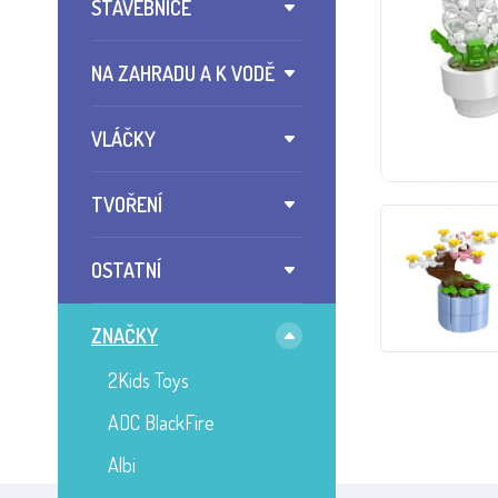
STAVEBNICE
NA ZAHRADU A K VODĚ
VLÁČKY
TVOŘENÍ
OSTATNÍ
ZNAČKY
2Kids Toys
ADC BlackFire
Albi