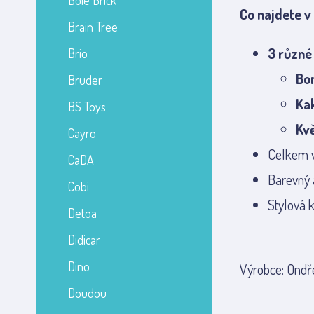
Bole Brick
Co najdete v
Brain Tree
3 různé 
Brio
Bo
Bruder
Ka
BS Toys
Kv
Cayro
Celkem 
CaDA
Barevný 
Cobi
Stylová 
Detoa
Didicar
Dino
Výrobce: Ondře
Doudou