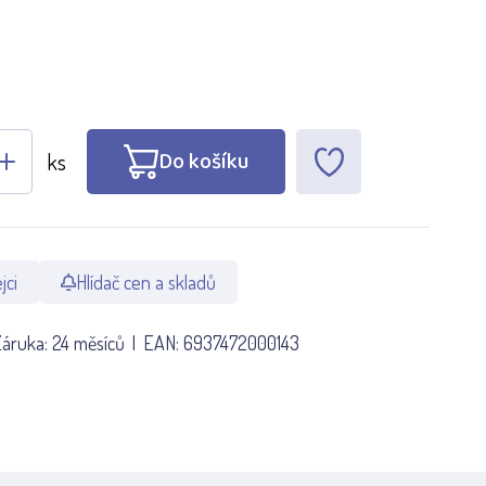
Do košíku
ks
jci
Hlídač cen a skladů
Záruka:
24 měsíců
EAN:
6937472000143