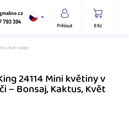
gmalino.cz
7 793 394
Přihlásit
0 Kč
ktus, Květ naděje
ing 24114 Mini květiny v
či – Bonsaj, Kaktus, Květ