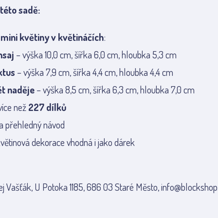
 této sadě:
mini květiny v květináčích
:
nsaj
– výška 10,0 cm, šířka 6,0 cm, hloubka 5,3 cm
ktus
– výška 7,9 cm, šířka 4,4 cm, hloubka 4,4 cm
ět naděje
– výška 8,5 cm, šířka 6,3 cm, hloubka 7,0 cm
více než
227 dílků
a přehledný návod
květinová dekorace vhodná i jako dárek
j Vašťák, U Potoka 1185, 686 03 Staré Město, info@blockshop