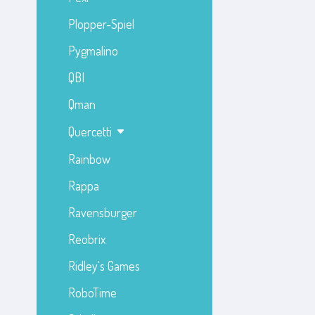
Plopper-Spiel
Pygmalino
QBI
Qman
Quercetti
Rainbow
Rappa
Ravensburger
Reobrix
Ridley's Games
RoboTime