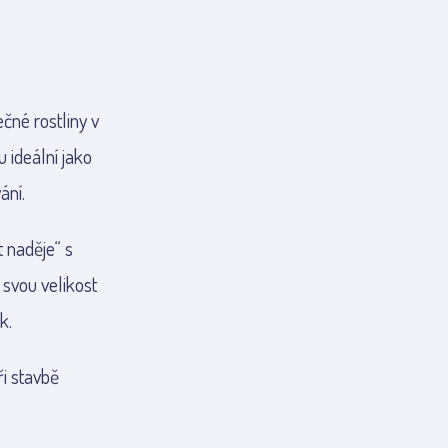
nečné rostliny v
u ideální jako
ání.
t naděje“ s
 svou velikost
k.
ři stavbě