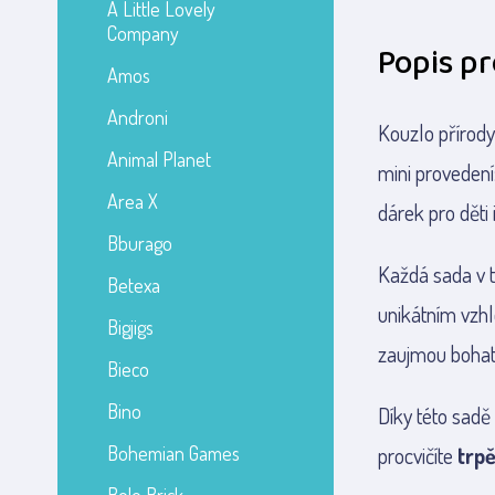
A Little Lovely
Company
Popis p
Amos
Androni
Kouzlo přírody
Animal Planet
mini provedení
Area X
dárek pro děti 
Bburago
Každá sada v 
Betexa
unikátním vzhl
Bigjigs
zaujmou bohat
Bieco
Bino
Díky této sadě 
Bohemian Games
procvičíte
trpě