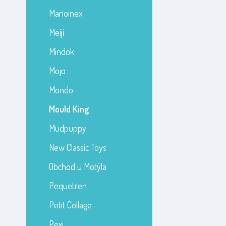
Marioinex
Meiji
Mindok
Mojo
Mondo
Mould King
Mudpuppy
New Classic Toys
Obchod u Motýla
Pequetren
Petit Collage
Pexi