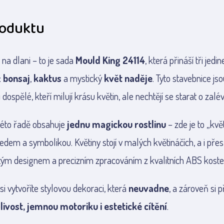
roduktu
 na dlani – to je sada
Mould King 24114
, která přináší tři jedi
:
bonsaj
,
kaktus
a mystický
květ naděje
. Tyto stavebnice jso
i dospělé, kteří milují krásu květin, ale nechtějí se starat o zalév
této řadě obsahuje
jednu magickou rostlinu
– zde je to „kvě
edem a symbolikou. Květiny stojí v malých květináčích, a i přes
ým designem a precizním zpracováním z kvalitních ABS koste
si vytvoříte stylovou dekoraci, která
neuvadne
, a zároveň si p
livost, jemnou motoriku i estetické cítění
.