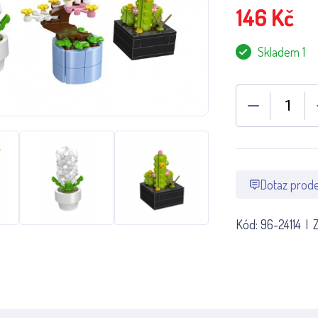
146
Kč
Skladem 1
Dotaz prode
Kód:
96-24114