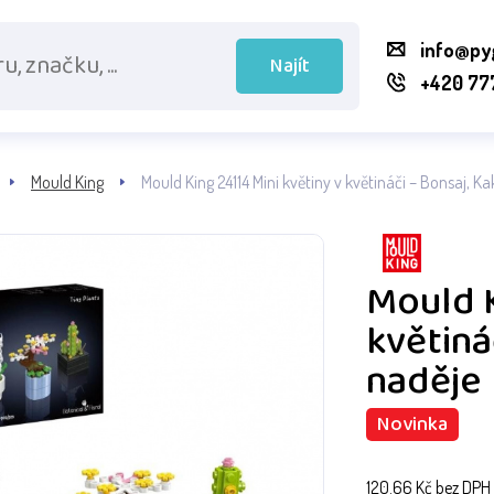
info@py
Najít
+420 77
Mould King
Mould King 24114 Mini květiny v květináči – Bonsaj, Ka
Mould K
květiná
naděje
Novinka
120.66
Kč bez DPH