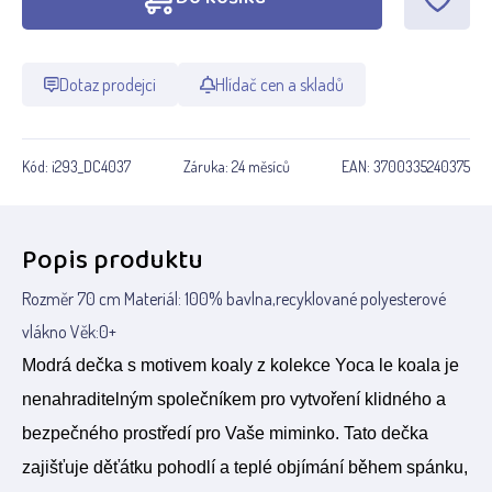
Dotaz prodejci
Hlídač cen a skladů
Kód:
i293_DC4037
Záruka:
24 měsíců
EAN:
3700335240375
Popis produktu
Rozměr 70 cm Materiál: 100% bavlna,recyklované polyesterové
vlákno Věk:0+
Modrá dečka s motivem koaly z kolekce Yoca le koala je
nenahraditelným společníkem pro vytvoření klidného a
bezpečného prostředí pro Vaše miminko. Tato dečka
zajišťuje děťátku pohodlí a teplé objímání během spánku,