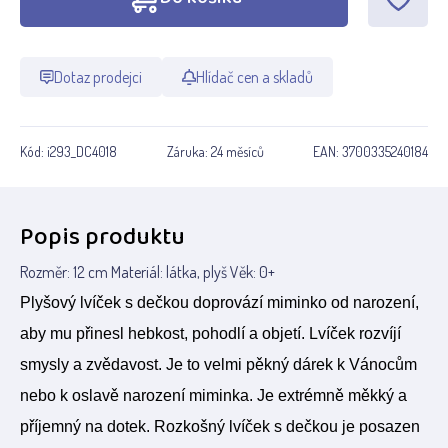
Dotaz prodejci
Hlídač cen a skladů
Kód:
i293_DC4018
Záruka:
24 měsíců
EAN:
3700335240184
Popis produktu
Rozměr: 12 cm Materiál: látka, plyš Věk: 0+
Plyšový lvíček s dečkou doprovází miminko od narození,
aby mu přinesl hebkost, pohodlí a objetí. Lvíček rozvíjí
smysly a zvědavost. Je to velmi pěkný dárek k Vánocům
nebo k oslavě narození miminka. Je extrémně měkký a
příjemný na dotek. Rozkošný lvíček s dečkou je posazen