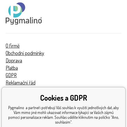
O firmě
Obchodní podmínky
Doprava
Platba
GDPR
Reklamační řád
Kontakty
Cookies a GDPR
Turnaj
Získaná ocenění
Pygmalino a partneři potřebují Váš souhlas k využití jednotlivých dat, aby
Katalog hraček
Vám mimo jiné mohli ukazovat informace týkající se Vašich zájmů
pomocí personalizace reklam. Souhlas udělíte kliknutím na políčko "Ano,
Mapa stránek
souhlasím".
Reklamace