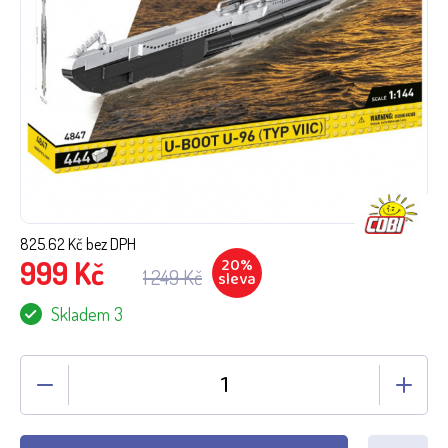
825.62
Kč bez DPH
20
%
999
Kč
1 249
Kč
sleva
Skladem 3