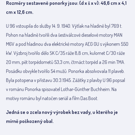
Rozměry sestavené ponorky jsou: (d x š x v): 46,6 cm x 4,1
cm x 12,6 cm.
U 96 vstoupila do služby 14. 9. 1940. Výtlak na hladině byl 769 t.
Pohon na hladině tvořili dva šestiválcové dieselové motory MAN
M6V a pod hladinou dva elektrické motory AEG GU s výkonem 550
kW. Výzbroj tvořilo dělo SK C/35 ráže 8,8 cm, kulomet C/30 ráže
20 mm, pět torpédometů 53,3 cm, čtrnáct torpéd a 26 min TMA.
Posádku obvykle tvořilo 54 mužů. Ponorka absolvovala 11 plaveb.
Byla potopena v přístavu 30.3.1945. Zážitky z plavby U 96 popsal
v románu Ponorka spisovatel Lothar-Günther Buchheim. Na
motivy románu byl natočen seriál a film Das Boot.
Jedná se o zcela nový výrobek bez vady, u kterého je
mírně poškozený obal.