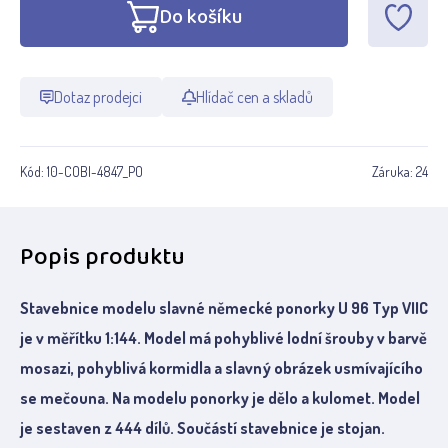
Do košíku
Dotaz prodejci
Hlídač cen a skladů
Kód:
10-COBI-4847_PO
Záruka:
24
Popis produktu
Stavebnice modelu slavné německé ponorky U 96 Typ VIIC
je v měřítku 1:144. Model má pohyblivé lodní šrouby v barvě
mosazi, pohyblivá kormidla a slavný obrázek usmívajícího
se mečouna. Na modelu ponorky je dělo a kulomet. Model
je sestaven z 444 dílů. Součástí stavebnice je stojan.