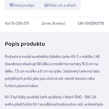
Dotaz prodejci
Hlídač cen a skladů
Kód:
10-COBI-2731
Záruka:
24 měsíců
EAN:
5902251027315
Popis produktu
Postavte si model sovětského těžkého tanku KV-2 v měřítku 1:48.
Stavebnice obsahuje 510 dílků a model má rozměry 16,5 cm na
délku, 7,5 cm na šířku a 8 cm na výšku. Sestavený tank má řadu
pohyblivých prvků jako jsou otočná věž, náměr kanonu nebo
funkční pásová trakce.
KV-2 byl těžký sovětský tank vyráběný v letech 1940 – 1941. Od
svého předchůdce KV-1 se odlišoval krabicovitou věží, ve které byla