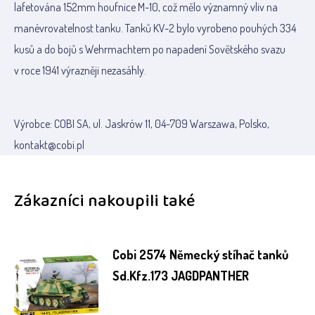
lafetována 152mm houfnice M-10, což mělo významný vliv na
manévrovatelnost tanku. Tanků KV-2 bylo vyrobeno pouhých 334
kusů a do bojů s Wehrmachtem po napadení Sovětského svazu
v roce 1941 výrazněji nezasáhly.
Výrobce: COBI SA, ul. Jaskrów 11, 04-709 Warszawa, Polsko,
kontakt@cobi.pl
Zákazníci nakoupili také
Cobi 2574 Německý stíhač tanků
Sd.Kfz.173 JAGDPANTHER