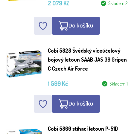
2 079 Kč
Skladem 2
Do košíku
Cobi 5828 Švédský víceúčelový
bojový letoun SAAB JAS 39 Gripen
C Czech Air Force
1 599 Kč
Skladem 1
Do košíku
Cobi 5860 stíhací letoun P-51D