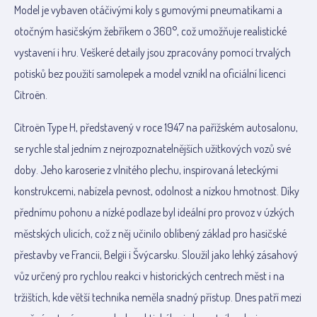
Model je vybaven otáčivými koly s gumovými pneumatikami a
otočným hasičským žebříkem o 360°, což umožňuje realistické
vystavení i hru. Veškeré detaily jsou zpracovány pomocí trvalých
potisků bez použití samolepek a model vznikl na oficiální licenci
Citroën.
Citroën Type H, představený v roce 1947 na pařížském autosalonu,
se rychle stal jedním z nejrozpoznatelnějších užitkových vozů své
doby. Jeho karoserie z vlnitého plechu, inspirovaná leteckými
konstrukcemi, nabízela pevnost, odolnost a nízkou hmotnost. Díky
přednímu pohonu a nízké podlaze byl ideální pro provoz v úzkých
městských ulicích, což z něj učinilo oblíbený základ pro hasičské
přestavby ve Francii, Belgii i Švýcarsku. Sloužil jako lehký zásahový
vůz určený pro rychlou reakci v historických centrech měst i na
tržištích, kde větší technika neměla snadný přístup. Dnes patří mezi