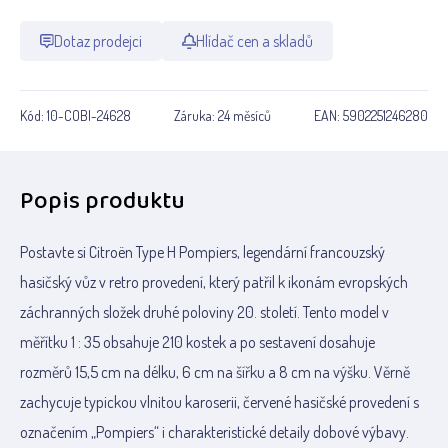
Dotaz prodejci
Hlídač cen a skladů
Kód:
10-COBI-24628
Záruka:
24 měsíců
EAN:
5902251246280
Popis produktu
Postavte si Citroën Type H Pompiers, legendární francouzský
hasičský vůz v retro provedení, který patřil k ikonám evropských
záchranných složek druhé poloviny 20. století. Tento model v
měřítku 1 : 35 obsahuje 210 kostek a po sestavení dosahuje
rozměrů 15,5 cm na délku, 6 cm na šířku a 8 cm na výšku. Věrně
zachycuje typickou vlnitou karoserii, červené hasičské provedení s
označením „Pompiers“ i charakteristické detaily dobové výbavy.