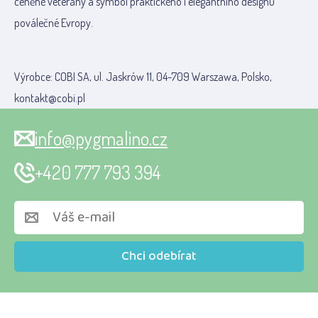
ceněné veterány a symbol praktického i elegantního designu
poválečné Evropy.
Výrobce: COBI SA, ul. Jaskrów 11, 04-709 Warszawa, Polsko,
kontakt@cobi.pl
info@pygmalino.cz
+420 777 793 394
Chci odebírat