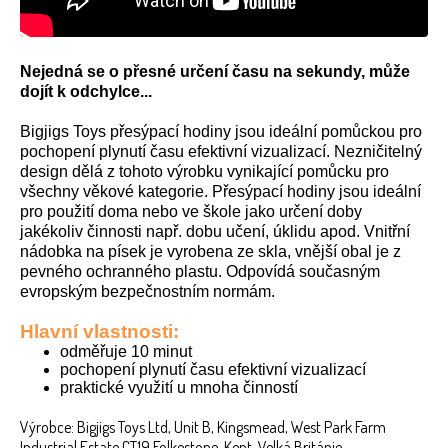
Nejedná se o přesné určení času na sekundy, může
dojít k odchylce...
Bigjigs Toys přesýpací hodiny jsou ideální pomůckou pro
pochopení plynutí času efektivní vizualizací. Nezničitelný
design dělá z tohoto výrobku vynikající pomůcku pro
všechny věkové kategorie. Přesýpací hodiny jsou ideální
pro použití doma nebo ve škole jako určení doby
jakékoliv činnosti např. dobu učení, úklidu apod. Vnitřní
nádobka na písek je vyrobena ze skla, vnější obal je z
pevného ochranného plastu. Odpovídá současným
evropským bezpečnostním normám.
Hlavní vlastnosti:
odměřuje 10 minut
pochopení plynutí času efektivní vizualizací
praktické využití u mnoha činností
Výrobce: Bigjigs Toys Ltd, Unit B, Kingsmead, West Park Farm
Industrial Estate CT19 Folkestone, Kent, Velká Británie,