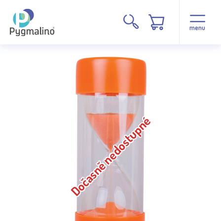
menu
Dočasně nedostupné